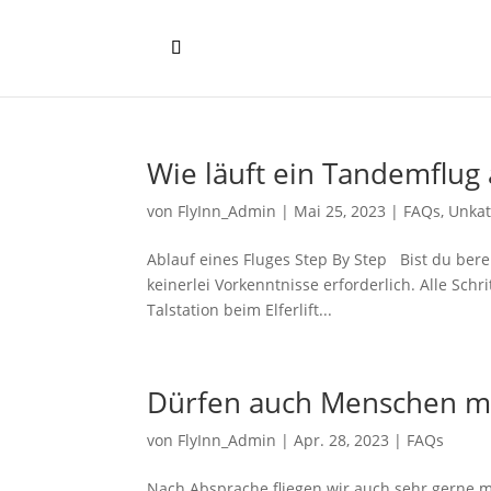
Wie läuft ein Tandemflug
von
FlyInn_Admin
|
Mai 25, 2023
|
FAQs
,
Unkat
Ablauf eines Fluges Step By Step Bist du bere
keinerlei Vorkenntnisse erforderlich. Alle Schrit
Talstation beim Elferlift...
Dürfen auch Menschen mi
von
FlyInn_Admin
|
Apr. 28, 2023
|
FAQs
Nach Absprache fliegen wir auch sehr gerne 