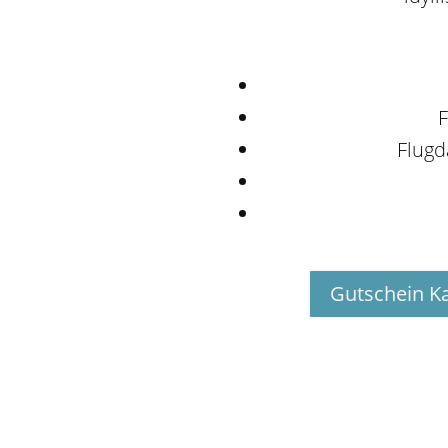
F
Flugd
Gutschein K