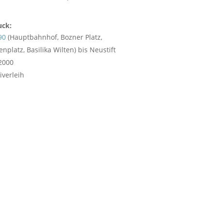
uck:
90
(Hauptbahnhof, Bozner Platz,
platz, Basilika Wilten) bis Neustift
 2000
iverleih